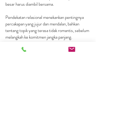
besar harus diambil bersama.
Pendekatan relasional menekankan pentingnya 
percakapan yang jujur dan mendalan, bahkan 
tentang topik yang terasa tidak romantis, sebelum 
melangkah ke komitmen jangka panjang.
Memilih pasangan hidup bukan tentang 
menemukan orang yang sempurna, melainkan 
tentang membangun relasi yang dewasa dan 
bertumbuh. Dengan pendekatan berbasis relasi, 
kita belajar bahwa kesiapan menikah bukan hanya 
soal usia atau perasaan cinta, tetapi soal 
kemampuan membangun hubungan yang sehat.
Konseling pranikah 
dapat menjadi salah satu 
langkah konkret untuk mematangkan relasi. 
Melalui konseling pranikah, pasangan dibantu 
untuk: